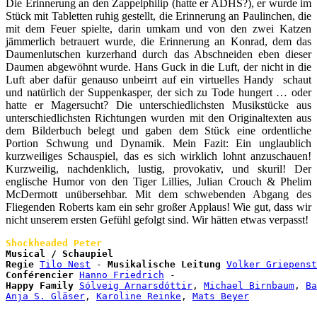
Die Erinnerung an den Zappelphilip (hatte er ADHS?), er wurde im
Stück mit Tabletten ruhig gestellt, die Erinnerung an Paulinchen, die
mit dem Feuer spielte, darin umkam und von den zwei Katzen
jämmerlich betrauert wurde, die Erinnerung an Konrad, dem das
Daumenlutschen kurzerhand durch das Abschneiden eben dieser
Daumen abgewöhnt wurde. Hans Guck in die Luft, der nicht in die
Luft aber dafür genauso unbeirrt auf ein virtuelles Handy schaut
und natürlich der Suppenkasper, der sich zu Tode hungert … oder
hatte er Magersucht? Die unterschiedlichsten Musikstücke aus
unterschiedlichsten Richtungen wurden mit den Originaltexten aus
dem Bilderbuch belegt und gaben dem Stück eine ordentliche
Portion Schwung und Dynamik. Mein Fazit: Ein unglaublich
kurzweiliges Schauspiel, das es sich wirklich lohnt anzuschauen!
Kurzweilig, nachdenklich, lustig, provokativ, und skuril! Der
englische Humor von den Tiger Lillies, Julian Crouch & Phelim
McDermott unübersehbar. Mit dem schwebenden Abgang des
Fliegenden Roberts kam ein sehr großer Applaus! Wie gut, dass wir
nicht unse
rem ersten Gefühl gefolgt sind. Wir hätten etwas verpasst!
Shockheaded Peter
Musical / Schaupiel

Regie
Tilo Nest
 - 
Musikalische Leitung
Volker Griepenst
Conférencier
Hanno Friedrich
Happy Family
Sólveig Arnarsdóttir
, 
Michael Birnbaum
, 
Ba
Anja S. Gläser
, 
Karoline Reinke
, 
Mats Beyer