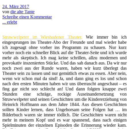
24. März 2017
von
die alte Tante
Schreibe einen Kommentar
... erlebt
Struwwelpeter im Wiesbadener Theater
.
Wie immer bin ich
eingesprungen ins Theater-Abo der Freunde und mal wieder habe
ich zugesagt ohne vorher ins Programm zu schauen. Nur kurz
vorher noch ein schneller Blick auf die Theater-Seite und ich wurde
mehr als skeptisch. Ich mag keine schrillen, allzu modernen und
provokativ inszenierten Stücke. Und das sah danach aus. Da wir nur
noch zwei aus der Runde waren, haben wir kurz überlegt das
Theater sein zu lassen und nur gemütlich etwas zu essen. Aber nein,
wenn wir schon mal da sind! Ja, und dann ging es los und schon
nach den ersten Minuten haben wir uns überrascht angeschaut – es
fing gar nicht soo schlecht an! Und dann folgten knappe zwei
Stunden eine schräge, rockige Auseinandersetzung von
Struwwelpeter und seinen Geschichten um die Kindererziehung von
Heinrich Hoffmann aus dem Jahre 1844. Aus diesen Geschichten
sollten Kinder lernen, dass Ungehorsam seine Folgen hat … im
Bilderbuch waren sie immer tödlich. Die Geschichten waren nicht
mehr in meinem Kopf und es war spannend, dass nach einigen
Spielminuten der einzelnen Episoden die Erinnerung wieder kam.