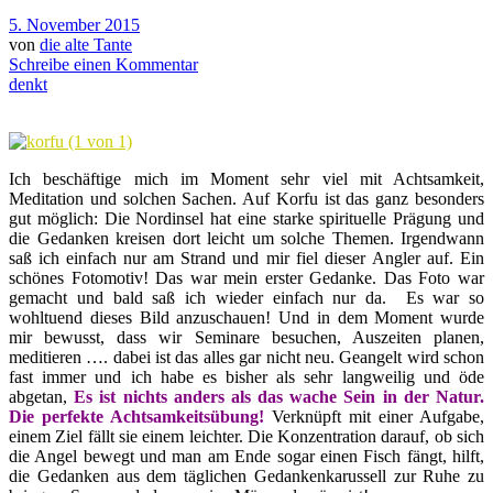
5. November 2015
von
die alte Tante
Schreibe einen Kommentar
denkt
Ich beschäftige mich im Moment sehr viel mit Achtsamkeit,
Meditation und solchen Sachen. Auf Korfu ist das ganz besonders
gut möglich: Die Nordinsel hat eine starke spirituelle Prägung und
die Gedanken kreisen dort leicht um solche Themen. Irgendwann
saß ich einfach nur am Strand und mir fiel dieser Angler auf. Ein
schönes Fotomotiv! Das war mein erster Gedanke. Das Foto war
gemacht und bald saß ich wieder einfach nur da. Es war so
wohltuend dieses Bild anzuschauen! Und in dem Moment wurde
mir bewusst, dass wir Seminare besuchen, Auszeiten planen,
meditieren …. dabei ist das alles gar nicht neu. Geangelt wird schon
fast immer und ich habe es bisher als sehr langweilig und öde
abgetan,
Es ist nichts anders als das
w
ache Sein in der Natur.
Die perfekte Achtsamkeitsübung!
Verknüpft mit einer Aufgabe,
einem Ziel fällt sie einem leichter. Die Konzentration darauf, ob sich
die Angel bewegt und man am Ende sogar einen Fisch fängt, hilft,
die Gedanken aus dem täglichen Gedankenkarussell zur Ruhe zu